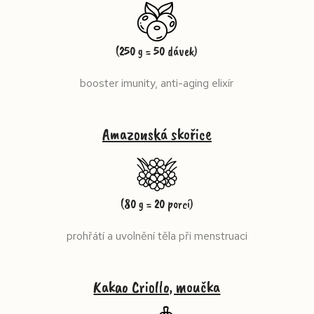
(250 g = 50 dávek)
booster imunity, anti-aging elixír
Amazonská skořice
(80 g = 20 porcí)
prohřátí a uvolnění těla při menstruaci
Kakao Criollo, moučka