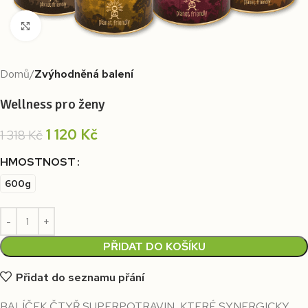
Kliknutím zvětšíte
Domů
Zvýhodněná balení
Wellness pro ženy
1 120
Kč
1 318
Kč
HMOSTNOST
600g
PŘIDAT DO KOŠÍKU
Přidat do seznamu přání
BALÍČEK ČTYŘ SUPERPOTRAVIN, KTERÉ SYNERGICKY