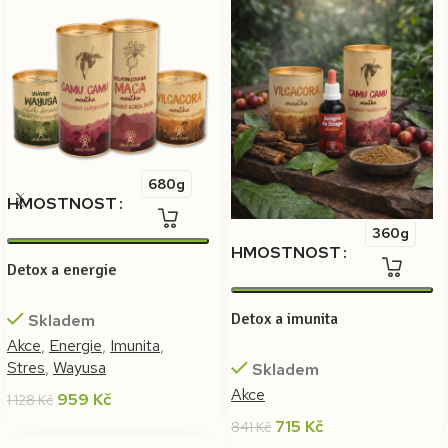
680g
HMOSTNOST
360g
HMOSTNOST
Detox a energie
Detox a imunita
Skladem
Akce
,
Energie
,
Imunita
,
Stres
,
Wayusa
Skladem
Akce
959
Kč
1 128
Kč
715
Kč
841
Kč